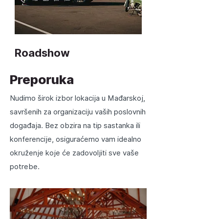
Roadshow
Preporuka
Organizujemo roadshow događaje širom
Mađarske kako bismo predstavili vaš
brend, proizvode ili usluge, pružajući
Nudimo širok izbor lokacija u Mađarskoj,
kompletnu podršku od logistike do
savršenih za organizaciju vaših poslovnih
promocije na ključnim lokacijama.
događaja. Bez obzira na tip sastanka ili
konferencije, osiguraćemo vam idealno
okruženje koje će zadovoljiti sve vaše
potrebe.