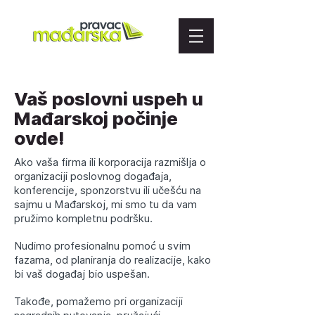
Vaš poslovni uspeh u
Mađarskoj počinje
ovde!
Ako vaša firma ili korporacija razmišlja o
organizaciji poslovnog događaja,
konferencije, sponzorstvu ili učešću na
sajmu u Mađarskoj, mi smo tu da vam
pružimo kompletnu podršku.
Nudimo profesionalnu pomoć u svim
fazama, od planiranja do realizacije, kako
bi vaš događaj bio uspešan.
Takođe, pomažemo pri organizaciji