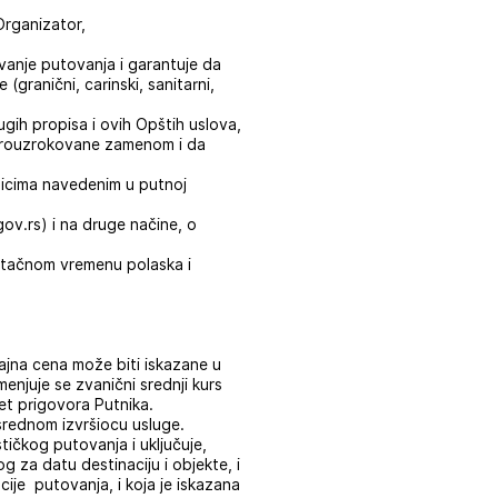
Organizator,
anje putovanja i garantuje da
(granični, carinski, sanitarni,
ugih propisa i ovih Opštih uslova,
 prouzrokovane zamenom i da
 licima navedenim u putnoj
ov.rs) i na druge načine, o
 o tačnom vremenu polaska i
ajna cena može biti iskazane u
menjuje se zvanični srednji kurs
et prigovora Putnika.
osrednom izvršiocu usluge.
ičkog putovanja i uključuje,
g za datu destinaciju i objekte, i
cije putovanja, i koja je iskazana