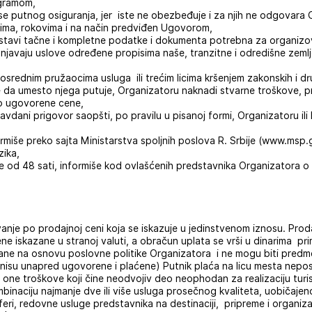
ogramom,
se putnog osiguranja, jer iste ne obezbeđuje i za njih ne odgovara 
vima, rokovima i na način predviđen Ugovorom,
tavi tačne i kompletne podatke i dokumenta potrebna za organizov
punjavaju uslove određene propisima naše, tranzitne i odredišne zemlje 
osrednim pružaocima usluga ili trećim licima kršenjem zakonskih i dr
e da umesto njega putuje, Organizatoru naknadi stvarne troškove,
o ugovorene cene,
vdani prigovor saopšti, po pravilu u pisanoj formi, Organizatoru ili
ormiše preko sajta Ministarstva spoljnih poslova R. Srbije (www.msp.g
zika,
anije od 48 sati, informiše kod ovlašćenih predstavnika Organizatora
anje po prodajnoj ceni koja se iskazuje u jedinstvenom iznosu. Prod
ene iskazane u stranoj valuti, a obračun uplata se vrši u dinarima pri
rane na osnovu poslovne politike Organizatora i ne mogu biti predm
e nisu unapred ugovorene i plaćene) Putnik plaća na licu mesta nep
one troškove koji čine neodvojiv deo neophodan za realizaciju turist
binaciju najmanje dve ili više usluga prosečnog kvaliteta, uobičajeno
feri, redovne usluge predstavnika na destinaciji, pripreme i organiza