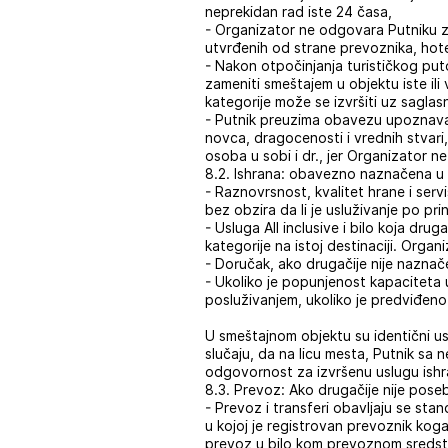
neprekidan rad iste 24 časa,
- Organizator ne odgovara Putniku z
utvrđenih od strane prevoznika, hote
- Nakon otpočinjanja turističkog pu
zameniti smeštajem u objektu iste il
kategorije može se izvršiti uz sagla
- Putnik preuzima obavezu upoznavan
novca, dragocenosti i vrednih stvari
osoba u sobi i dr., jer Organizator 
8.2. Ishrana: obavezno naznačena 
- Raznovrsnost, kvalitet hrane i serv
bez obzira da li je usluživanje po pri
- Usluga All inclusive i bilo koja dru
kategorije na istoj destinaciji. Orga
- Doručak, ako drugačije nije nazn
- Ukoliko je popunjenost kapaciteta
posluživanjem, ukoliko je predviđe
U smeštajnom objektu su identični usl
slučaju, da na licu mesta, Putnik s
odgovornost za izvršenu uslugu ish
8.3. Prevoz: Ako drugačije nije pos
- Prevoz i transferi obavljaju se stan
u kojoj je registrovan prevoznik koga
prevoz u bilo kom prevoznom sredstv