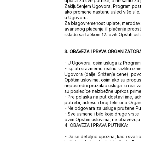
uplata za sve putnike, a ne samo za
Zaključenjem Ugovora, Program postaj
ako promene nastanu usled više sile
u Ugovoru.
Za blagovremenost uplate, merodavan
avansnog plaćanja ili plaćanja preo
skladu sa tačkom 12. ovih Opštih usl
3. OBAVEZA I PRAVA ORGANIZATOR
- U Ugovoru, osim usluga iz Programa
- Isplati srazmernu realnu razliku i
Ugovora (dalje: Sniženje cene), pov
Opštim uslovima, osim ako su propusti 
neposredni pružalac usluga u realizac
su posledice neizbežne uprkos primen
- Pre polaska na put dostavi ime, ad
potrebi, adresu i broj telefona Org
- Ne odgovara za usluge pružene Put
- Sve usmene i bilo koje druge vrste
ovim Opštim uslovima, ne obavezuju O
4. OBAVEZA I PRAVA PUTNIKA:
- Da se detaljno upozna, kao i sva 