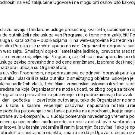
dnositi na već zaključene Ugovore i ne mogu biti osnov bilo kakvo
razumevaju standardne usluge prosečnog kvaliteta, uobičajene i s
aju da putnik želi neke usluge van Programa, o tome mora zaključiti 
luga u katalozima – publikacijama ili na web-sajtovima Posrednika 
 osim ako Putnika nije izričito uputio na iste. Organizator odgovara s
eb sajtu. Smeštajni objekti i smeštajne jedinice, prevozna sredstv
lje u vreme objavljivanja Programa, različiti su i nisu uporedivi po de
tet usluge zavise prevashodno od cene aranžmana, izabrane destinacij
 nadzora i uticaja su Organizatora.
ja utvrđen Programom, ne podrazumeva celodnevni boravak putnika
 putnika i ulaska ili izlaska putnika iz smeštajnog objekta, uslovljen
lama nadležnih vlasti, tehničkim i vremenskim uslovima ili višom sil
redsta na koje Organizator ne može uticati, te zbog toga za takve 
iz Programa su predviđeni za putovanje i ne podrazumevaju boravak
 dan početka i završetka putovanja, tako da Organizator ne sn
aska u sobu u kasnim večernjim časovima, napuštanja hotela u ranim
početka putovanja je sastanak putnika na aerodromu, koji je najma
 strane avio-kompanije. U slučaju pomeranja navedenog vremena pol
imenjuju nacionalni i međunarodni propisi iz oblasti avio-saobraćaja
er letova je u kasnim večernjim ili ranim jutarnjim časovima, i ako j
og obroka” u smeštajnom objektu, smatra se da je Ugovor u celosti izv