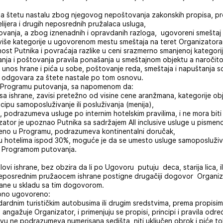
a štetu nastalu zbog njegovog nepoštovanja zakonskih propisa, prop
lijera i drugih neposrednih pružalaca usluga,
tovanja, a zbog iznenadnih i opravdanih razloga, ugovoreni smešta
i više kategorije u ugovorenom mestu smeštaja na teret Organizatora,
snost Putnika i povraćaja razlike u ceni srazmerno smanjenoj kategor
ja i poštovanja pravila ponašanja u smeštajnom objektu a naročito
, unos hrane i pića u sobe, poštovanje reda, smeštaja i napuštanja 
ne odgovara za štete nastale po tom osnovu.
u Programu putovanja, sa napomenom da:
isa ishrane, zavisi pretežno od visine cene aranžmana, kategorije obje
ncipu samoposluživanje ili posluživanja (menija),
ga, podrazumeva usluge po internim hotelskim pravilima, i ne mora biti 
nizator je upoznao Putnika sa sadržajem All inclusive usluge u pismen
ačeno u Programu, podrazumeva kontinentalni doručak,
 u hotelima ispod 30%, moguće je da se umesto usluge samoposluživa
no Programom putovanja.
ovi ishrane, bez obzira da li po Ugovoru putuju deca, starija lica, 
a neposrednim pružaocem ishrane postigne drugačiji dogovor Organiz
rane u skladu sa tim dogovorom.
ebno ugovoreno:
dardnim turističkim autobusima ili drugim sredstvima, prema propisima 
 angažuje Organizator, i primenjuju se propisi, principi i pravila odr
u ne podrazumeva numerisana sedišta, niti uključen obrok i piće tok