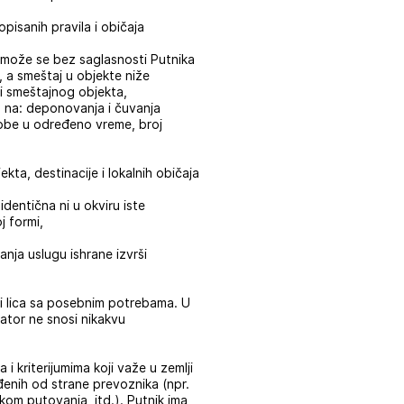
isanih pravila i običaja
j može se bez saglasnosti Putnika
 a smeštaj u objekte niže
iji smeštajnog objekta,
 na: deponovanja i čuvanja
sobe u određeno vreme, broj
kta, destinacije i lokalnih običaja
identična ni u okviru iste
oj formi,
nja uslugu ishrane izvrši
ili lica sa posebnim potrebama. U
ator ne snosi nikakvu
i kriterijumima koji važe u zemlji
eđenih od strane prevoznika (npr.
om putovanja, itd.). Putnik ima