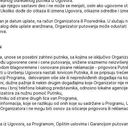
 jednog određenog putnika iz Ugovora.
e njegov sastavni deo i ne može se menjati, osim ako ugovorne stran
. Ukoliko dođe do otkaza ili izmena Ugovora, otkazne odredbe i iz
 je datum uplate, na račun Organizatora ili Posrednika. U slučaju 
stalog dela uplate aranžmana, Organizator putovanja može odustati
ova.
A:
, unose se posebni zahtevi putnika, sa kojima se isključivo Organiza
zmeđu ugovorene cene i cene putovanja, snižene srazmerno neizvršenj
odom blagovremene i osnovane pisane reklamacije - prigovora Putni
u izvršenju Ugovora nastali: krivicom Putnika, ili se pripisuju trećem
iji Programa, delovanjem više sile ili nepredviđenih događaja na koj
i, dužne pažnje ili nekim drugim događajima koje Organizator nije 
resu i broj telefona lokalnog predstavnika, odnosno lokalne agencije
anizatora za nužnu pomoć Putniku,
niku od strane drugih lica van Programa,
 informacija, koje se razlikuju od onih koje su sadržane u Programu,
rganizatora i ne mogu biti osnov za isticanje prigovora ili reklamaci
lica iz Ugovora, sa Programom, Opštim uslovima i Garancijom putova