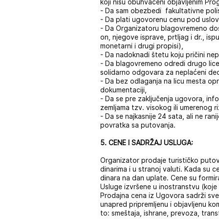
koji nisu obuhvaćeni objavljenim Pr
- Da sam obezbedi fakultativne poli
- Da plati ugovorenu cenu pod uslo
- Da Organizatoru blagovremeno dos
on, njegove isprave, prtljag i dr., is
monetarni i drugi propisi),
- Da nadoknadi štetu koju pričini nep
- Da blagovremeno odredi drugo lic
solidarno odgovara za neplaćeni de
- Da bez odlaganja na licu mesta opra
dokumentaciji,
- Da se pre zaključenja ugovora, inf
zemljama tzv. visokog ili umerenog ri
- Da se najkasnije 24 sata, ali ne r
povratka sa putovanja.
5. CENE I SADRŽAJ USLUGA:
Organizator prodaje turističko putov
dinarima i u stranoj valuti. Kada su c
dinara na dan uplate. Cene su formi
Usluge izvršene u inostranstvu (koj
Prodajna cena iz Ugovora sadrži sve 
unapred pripremljenu i objavljenu kom
to: smeštaja, ishrane, prevoza, trans