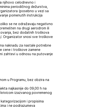
va njihovo celodnevno i
minima periodičnog dežurstva,
 Organizatora (posebno u vezi sa
anje pomenutih instrukcija
koliko se ne odražavaju negativno
premešten na drugi aerodrom ili
tovаnjа, bez dodаtnih troškovа
P/. Organizator snosi sve troškove
vo na naknadu za nastale potrebne
ne cene i troškove zamene
ni zahtevi u odnosu na putovanje
sanom u Programu, bez obzira na
jekta najkasnije do 09,00 h na
m krivicom izazvanog povremenog
a kategorizacijom i propisima
ektima i ne podrazumeva