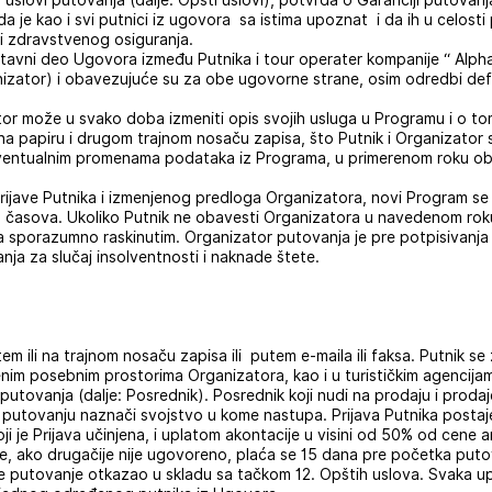
uslovi putovanja (dalje: Opšti uslovi), potvrda o Garanciji putovanja
a je kao i svi putnici iz ugovora sa istima upoznat i da ih u celosti
i zdravstvenog osiguranja.
tavni deo Ugovora između Putnika i tour operater kompanije “ Alph
nizator) i obavezujuće su za obe ugovorne strane, osim odredbi def
tor može u svako doba izmeniti opis svojih usluga u Programu i o t
 na papiru i drugom trajnom nosaču zapisa, što Putnik i Organizator 
eventualnim promenama podataka iz Programa, u primerenom roku oba
prijave Putnika i izmenjenog predloga Organizatora, novi Program s
časova. Ukoliko Putnik ne obavesti Organizatora u navedenom roku,
 sporazumno raskinutim. Organizator putovanja je pre potpisivanj
ja za slučaj insolventnosti i naknade štete.
em ili na trajnom nosaču zapisa ili putem e-maila ili faksa. Putnik se
nim posebnim prostorima Organizatora, kao i u turističkim agencij
putovanja (dalje: Posrednik). Posrednik koji nudi na prodaju i prodaj
 putovanju naznači svojstvo u kome nastupa. Prijava Putnika post
i je Prijava učinjena, i uplatom akontacije u visini od 50% od cene 
ako drugačije nije ugovoreno, plaća se 15 dana pre početka putova
a je putovanje otkazao u skladu sa tačkom 12. Opštih uslova. Svaka u