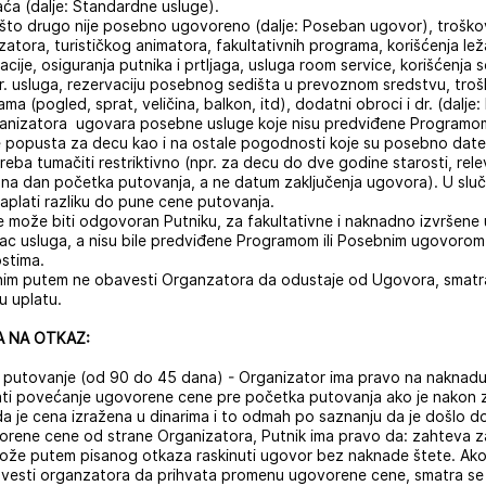
aća (dalje: Standardne usluge).
što drugo nije posebno ugovoreno (dalje: Poseban ugovor), troškov
ora, turističkog animatora, fakultativnih programa, korišćenja ležal
tacije, osiguranja putnika i prtljaga, usluga room service, korišćenja
 i dr. usluga, rezervaciju posebnog sedišta u prevoznom sredstvu, tr
ma (pogled, sprat, veličina, balkon, itd), dodatni obroci i dr. (dalj
rganizatora ugovara posebne usluge koje nisu predviđene Programo
je popusta za decu kao i na ostale pogodnosti koje su posebno da
reba tumačiti restriktivno (npr. za decu do dve godine starosti, rel
na dan početka putovanja, a ne datum zaključenja ugovora). U slu
aplati razliku do pune cene putovanja.
e može biti odgovoran Putniku, za fakultativne i naknadno izvršene usl
ac usluga, a nisu bile predviđene Programom ili Posebnim ugovorom,
ostima.
nim putem ne obavesti Organzatora da odustaje od Ugovora, smatr
nu uplatu.
A NA OTKAZ:
putovanje (od 90 do 45 dana) - Organizator ima pravo na naknadu u
ti povećanje ugovorene cene pre početka putovanja ako je nakon 
a je cena izražena u dinarima i to odmah po saznanju da je došlo 
vorene cene od strane Organizatora, Putnik ima pravo da: zahteva 
 može putem pisanog otkaza raskinuti ugovor bez naknade štete. Ak
bavesti organzatora da prihvata promenu ugovorene cene, smatra se