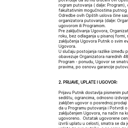
potvrđuje da su mu uručeni ovi Opšti 
rogram putovanja ( dalje: Program), d
fakultativnim mogućnostima putnog 
Odredbe ovih Opštih uslova čine sas
organizatora putovanja (dalje: Orga
ugovorom ili Programom.
Pre zaključivanja Ugovora, Organiza
roku, bez odlaganja u pisanoj formi,
zaključenja Ugovora Putnik o svim 
Ugovora.
U slučaju postojanja razlike između 
obavezuje Organizatora narednih 48 
Program - ponudu, Ugovor se smatra
pravima, po osnovu garancije putovan
2. PRIJAVE, UPLATE I UGOVOR:
Prijavu Putnik dostavlja pismenim put
sedištu, ograncima, odnosno izdvoje
zakljčen ugovor o posrednoj prodaji 
da u Programu putovanja i Potvrdi o
zaključenjem Ugovora, na način na koj
ugovoreno. Ostatak ugovorene cene, 
izvrši uplatu u celosti, smatra se d