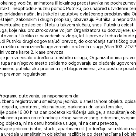
 lokalnog vodiča, animatora ili lokalnog predstavnika ne podrazume
ontakt i neophodnu-nužnu pomoć Putniku, po unapred utvrđenim ter
drugi prikladan način. Instrukcije i uputstva ovlašćenog predstavnika
jem, zakonskim i drugih propisa), obavezuju Putnika, a nepridržav
ventualne posledice i štetu u takvom slučaju, snosi Putnik u celosti.
luga, koje nisu prouzrokovane voljom Organizatora su dozvoljene, u
vanja. Ukoliko iz navedenih razloga, let ili prevoz treba da bude 
di Putniku drugi odgovаrаjući prevoz, do okončаnjа turističkog pu
nu rаzliku u ceni između ugovorenih i pruženih uslugа /član 103. ZOZ
ini vozne karte 2. klase prevoza.
koje je rezervisalo određenu turističku uslugu, Organizator ima pra
e stupa na njegovo mesto solidarno odgovaraju za plaćanje ugovore
i zamenu putnika ako promena nije blagovremena, ako postoje poseb
ugim pravnom regulativom.
 Programu putovanja, sa napomenom da:
 službeno registrovanu smeštajnu jedinicu u smeštajnom objektu opi
 objekta, spratnost, blizinu buke, parkinga i dr. katakteristike,
nije posle 16,00 h na dan početka korišćenja usluge, a napuštanje ob
utnik nema pravo na refundaciju zbog samovoljnog, odnosno, svojo
g objekta, ni na cenu hotelske usluge, ni na cenu prevoza,
ajne jedinice (sobe, studiji, apartmani i sl.) određuju se u skladu s
ma uređaja u smeštajnim objektima različit je po destinacijama i obj