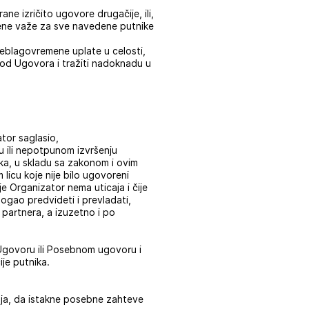
e izričito ugovore drugačije, ili,
mene važe za sve navedene putnike
neblagovremene uplate u celosti,
 od Ugovora i tražiti nadoknadu u
tor saglasio,
u ili nepotpunom izvršenju
ka, u skladu sa zakonom i ovim
 licu koje nije bilo ugovoreni
e Organizator nema uticaja i čije
mogao predvideti i prevladati,
 partnera, a izuzetno i po
 Ugovoru ili Posebnom ugovoru i
je putnika.
nja, da istakne posebne zahteve