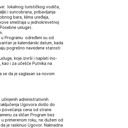
e: lokalnog turističkog vodiča,
jki i suncobrana, pribavljanja
 sobnog bara, klima uređaja,
oškove smeštaja u jednokrevetnoj
e: Posebne usluge).
m.
te u Programu određeni su od
evantan je kalendarski datum, kada
čaju pogrešno navedene starosti
uge, koje izvrši i naplati ino-
 kao i za učešće Putnika na
a se da je saglasan sa novom
činjenih administrativnih
zaključenja Ugovora došlo do
do povećanja cena od strane
zamenu za sličan Program bez
o u primerenom roku, ne dužem od
 da je raskinuo Ugovor. Naknadna