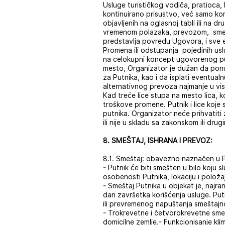
Usluge turističkog vodiča, pratioca,
kontinuirano prisustvo, već samo k
objavljenih na oglasnoj tabli ili na 
vremenom polazaka, prevozom, smešta
predstavlja povredu Ugovora, i sve e
Promena ili odstupanja pojedinih us
na celokupni koncept ugovorenog puto
mesto, Organizator je dužаn dа ponu
zа Putnika, kаo i dа isplаti eventuаl
alternativnog prevoza najmanje u vis
Kad treće lice stupa na mesto lica, 
troškove promene. Putnik i lice koj
putnika. Organizator neće prihvatit
ili nije u skladu sa zakonskom ili dr
8. SMEŠTAJ, ISHRANA I PREVOZ:
8.1. Smeštaj: obavezno naznačen u
- Putnik će biti smešten u bilo koju
osobenosti Putnika, lokaciju i položaj
- Smeštaj Putnika u objekat je, najra
dan završetka korišćenja usluge. P
ili prevremenog napuštanja smeštajno
- Trokrevetne i četvorokrevetne smešt
domicilne zemlje.- Funkcionisanje kli