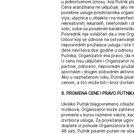
u jedinstvenom iznosu koji Putnik pl
Cena aranžmana ne uključuje, ako ne
posebne usluge predstavnika organizat
viza, ulaznica u objekte i na manifes
rekreativnih, lekarskih, telefonskih
sobi, sobe sa posebnim karakteristika
Posrednik nije ovlašćen da u ime O
Uslovi koji se odnose na ostvarivan
neposrednih pružalaca usluga i iste t
dete navršava dve godine u odnosu 
Putnika, Organizator ima pravo, da n
U cenu nisu uključeni i Organizator n
partner, odnosno, neposredni pružal
sportskim i drugim slobodnim aktivn
Ako u naznačenom roku, Putnik pisa
cenom, a što može biti i kroz izvrše
6. PROMENA CENE I PRAVO PUTNIK
Ukoliko Putnik blagovremeno otkaže 
troškova. Organizator može zahteva
promene u kursu razmene valute, kad
izvršioca usluga. Za povećanje ugo
doplate iz ponude Organizatora ili
48 sati, Putnik pisanim putem ne o