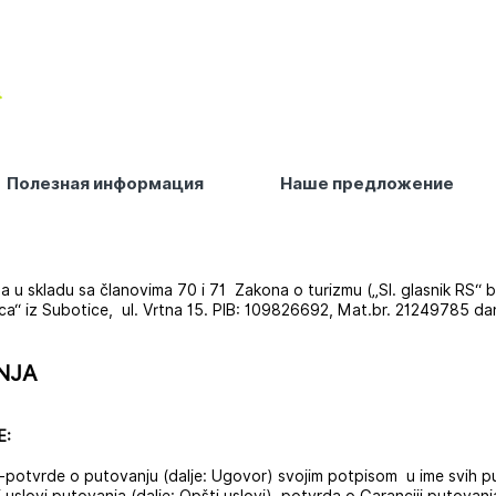
Полезная информация
Наше предложение
 a u skladu sa članovima 70 i 71 Zakona o turizmu („Sl. glasnik RS“ b
ca“ iz Subotice, ul. Vrtna 15. PIB: 109826692, Mat.br. 21249785 da
NJA
E:
otvrde o putovanju (dalje: Ugovor) svojim potpisom u ime svih put