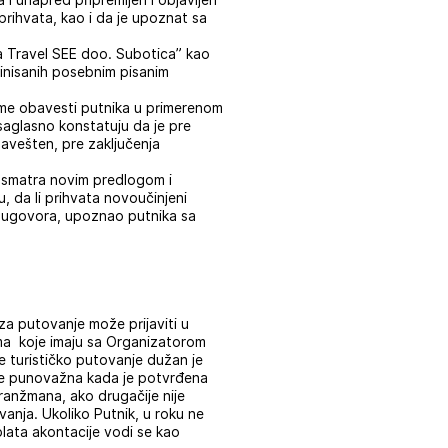
 i unapred pripremljen i objavljen
 prihvata, kao i da je upoznat sa
a Travel SEE doo. Subotica” kao
inisanih posebnim pisanim
ome obavesti putnika u primerenom
saglasno konstatuju da je pre
vešten, pre zaključenja
e smatra novim predlogom i
 da li prihvata novoučinjeni
a ugovora, upoznao putnika sa
 za putovanje može prijaviti u
ama koje imaju sa Organizatorom
e turističko putovanje dužan je
aje punovažna kada je potvrđena
aranžmana, ako drugačije nije
nja. Ukoliko Putnik, u roku ne
plata akontacije vodi se kao