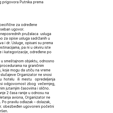
g prigovora Putnika prema
pecifične za određene
Poseban ugovor.
i neposrednih pružalaca usluga
amo za opise usluga sadržanih u
a i dr. Usluge, opisani su prema
stinacijama, pa ni u okviru iste
e i kategorizacije, određene po
 u smeštajnom objektu, odnosno
 je procedurama na graničnim
om, koje mogu da utiču na vreme
slučajeve Organizator ne snosi
 u hotelu ili mestu opredeljenja
osi odgovornost zbog večernjeg,
 jutarnjim časovima i slično.
nje 2 časa ranije u odnosu na
etanja aviona, Organizator ne
. Po pravilu odlazak – dolazak,
e npr. obezbeđen ugovoreni početni
ršen.