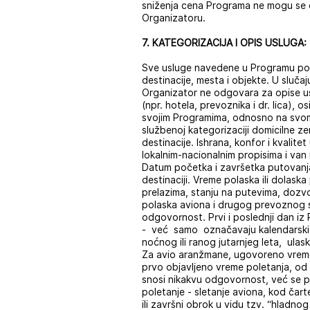
sniženja cena Programa ne mogu se o
Organizatoru.
7. KATEGORIZACIJA I OPIS USLUGA:
Sve usluge navedene u Programu pod
destinacije, mesta i objekte. U sluč
Organizator ne odgovara za opise us
(npr. hotela, prevoznika i dr. lica),
svojim Programima, odnosno na svom w
službenoj kategorizaciji domicilne zem
destinacije. Ishrana, konfor i kvali
lokalnim-nacionalnim propisima i van
Datum početka i završetka putovan
destinaciji. Vreme polaska ili dolaska
prelazima, stanju na putevima, dozvo
polaska aviona i drugog prevoznog s
odgovornost. Prvi i poslednji dan 
- već samo označavaju kalendarski
noćnog ili ranog jutarnjeg leta, ul
Za avio aranžmane, ugovoreno vreme 
prvo objavljeno vreme poletanja, od
snosi nikakvu odgovornost, već se pr
poletanje - sletanje aviona, kod čart
ili završni obrok u vidu tzv. “hladn